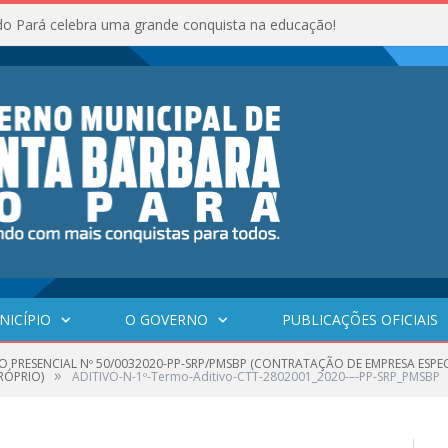
do Pará celebra uma grande conquista na educação!
NICÍPIO
O GOVERNO
PUBLICAÇÕES OFICIAIS
O PRESENCIAL Nº 50/0032020-PP-SRP/PMSBP (CONTRATAÇÃO DE EMPRESA ESP
»
RÓPRIO)
ADITIVO-N-1º-Termo-Aditivo-CTT-2802001_2020-–-PP-SRP_PMSBP