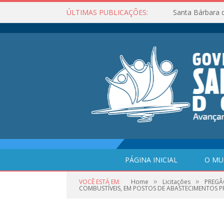
ÚLTIMAS PUBLICAÇÕES:
Santa Bárbara 
PÁGINA INICIAL
O MU
»
»
VOCÊ ESTÁ EM:
Home
Licitações
PREGÃ
COMBUSTÍVEIS, EM POSTOS DE ABASTECIMENTOS P