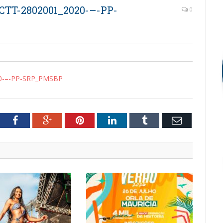
CTT-2802001_2020-–-PP-
0
20-–-PP-SRP_PMSBP
tter
Facebook
Google+
Pinterest
LinkedIn
Tumblr
Email