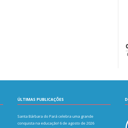
ÚLTIMAS PUBLICAÇÕES
D
Santa Bárbara do Pará celebra uma grande
conquista na educação!
6 de agosto de 2026