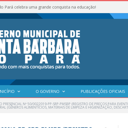
do Pará celebra uma grande conquista na educação!
NICÍPIO
O GOVERNO
PUBLICAÇÕES OFICIAIS
O PRESENCIAL Nº 50/0022019-PP-SRP-PMSBP (REGISTRO DE PREÇOS PARA EVE
 (GÊNEROS ALIMENTÍCIOS, MATERIAIS DE LIMPEZA E HIGIENIZAÇÃO, DESCARTA