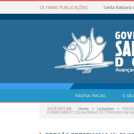
ÚLTIMAS PUBLICAÇÕES:
Santa Bárbara 
PÁGINA INICIAL
O MU
»
»
VOCÊ ESTÁ EM:
Home
Licitações
PREGÃ
FORNECIMENTO DE MATERIAIS DE CONSUMO EM GERAL