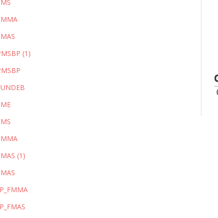
FMS
_FMMA
FMAS
MSBP (1)
_PMSBP
_FUNDEB
FME
FMS
_FMMA
MAS (1)
FMAS
RP_FMMA
RP_FMAS