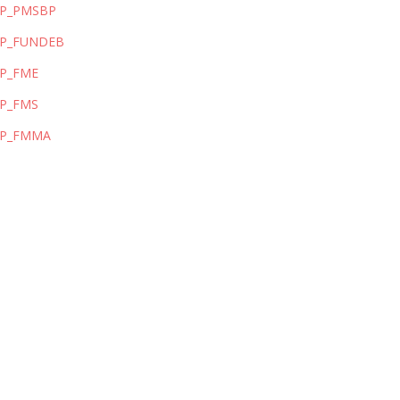
RP_PMSBP
RP_FUNDEB
RP_FME
RP_FMS
RP_FMMA