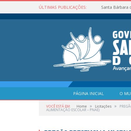
ÚLTIMAS PUBLICAÇÕES:
Santa Bárbara 
PÁGINA INICIAL
O MU
»
»
VOCÊ ESTÁ EM:
Home
Licitações
PREGÃ
ALIMENTAÇÃO ESCOLAR – PNAE)