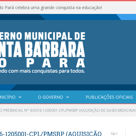
do Pará celebra uma grande conquista na educação!
NICÍPIO
O GOVERNO
PUBLICAÇÕES OFICIAIS
 PRESENCIAL N° 9/2016-1205001-CPL/PMSBP (AQUISIÇÃO DE GASES MEDICINAI
6-1205001-CPL/PMSBP (AQUISIÇÃO
0