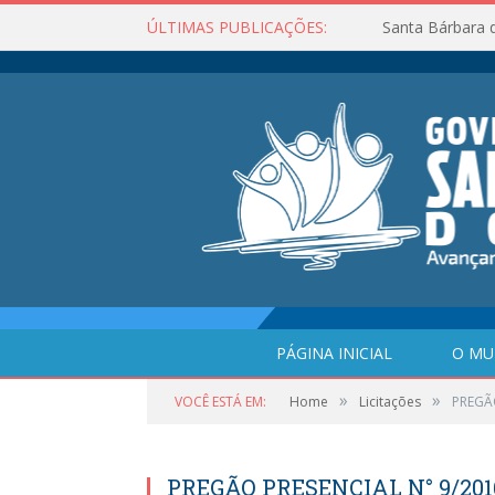
ÚLTIMAS PUBLICAÇÕES:
Santa Bárbara 
PÁGINA INICIAL
O MU
»
»
VOCÊ ESTÁ EM:
Home
Licitações
PREGÃO
PREGÃO PRESENCIAL N° 9/201