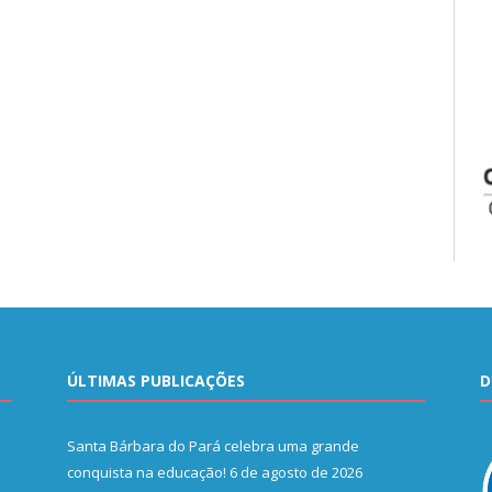
ÚLTIMAS PUBLICAÇÕES
D
Santa Bárbara do Pará celebra uma grande
conquista na educação!
6 de agosto de 2026