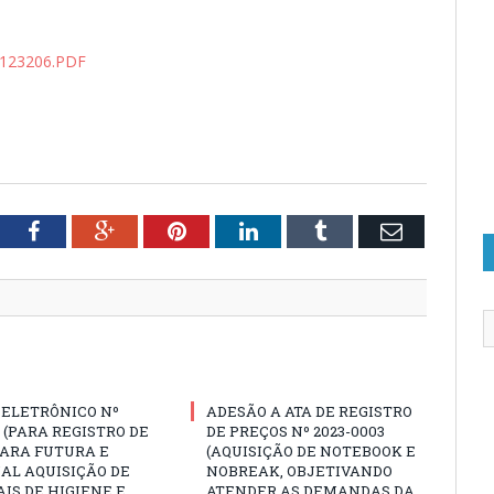
123206.PDF
tter
Facebook
Google+
Pinterest
LinkedIn
Tumblr
Email
 ELETRÔNICO Nº
ADESÃO A ATA DE REGISTRO
3 (PARA REGISTRO DE
DE PREÇOS Nº 2023-0003
PARA FUTURA E
(AQUISIÇÃO DE NOTEBOOK E
AL AQUISIÇÃO DE
NOBREAK, OBJETIVANDO
IS DE HIGIENE E
ATENDER AS DEMANDAS DA