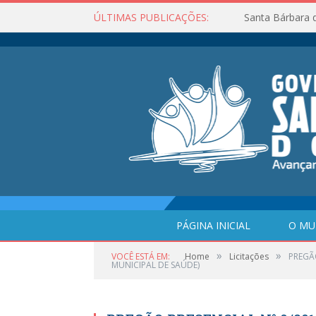
ÚLTIMAS PUBLICAÇÕES:
Santa Bárbara 
PÁGINA INICIAL
O MU
»
»
VOCÊ ESTÁ EM:
Home
Licitações
PREGÃ
MUNICIPAL DE SAÚDE)