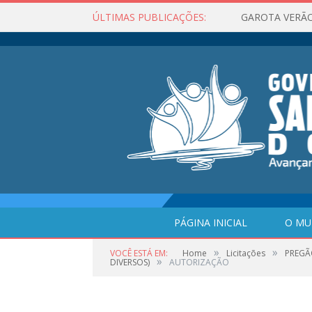
ÚLTIMAS PUBLICAÇÕES:
GAROTA VERÃO
PÁGINA INICIAL
O MU
»
»
VOCÊ ESTÁ EM:
Home
Licitações
PREGÃ
»
DIVERSOS)
AUTORIZAÇÃO