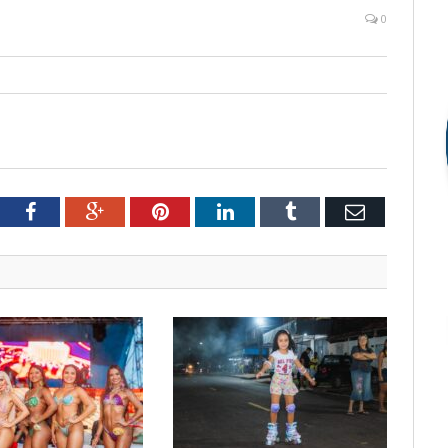
0
tter
Facebook
Google+
Pinterest
LinkedIn
Tumblr
Email