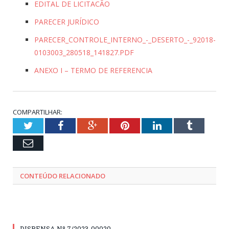
EDITAL DE LICITACÃO
PARECER JURÍDICO
PARECER_CONTROLE_INTERNO_-_DESERTO_-_92018-
0103003_280518_141827.PDF
ANEXO I – TERMO DE REFERENCIA
COMPARTILHAR:
Twitter
Facebook
Google+
Pinterest
LinkedIn
Tumblr
Email
CONTEÚDO RELACIONADO
DISPENSA Nº 7/2023-00020