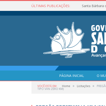
ÚLTIMAS PUBLICAÇÕES:
Santa Bárbara 
PÁGINA INICIAL
O MU
»
»
VOCÊ ESTÁ EM:
Home
Licitações
PREGÃO
TIPO VAN ZERO KM)