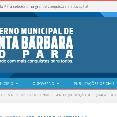
do Pará celebra uma grande conquista na educação!
NICÍPIO
O GOVERNO
PUBLICAÇÕES OFICIAIS
 PRESENCIAL N° 9/2018-1007001-CPL/PMSBP (AQUISIÇÃO DE 01 (UM) VEÍCULO