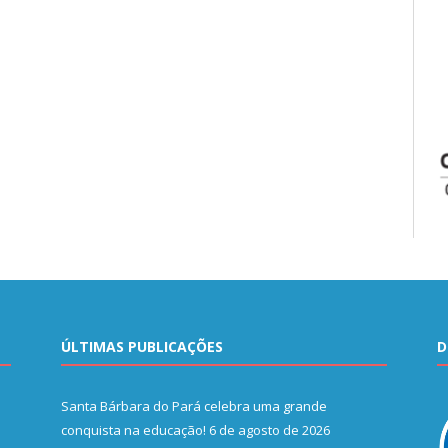
ÚLTIMAS PUBLICAÇÕES
D
Santa Bárbara do Pará celebra uma grande
conquista na educação!
6 de agosto de 2026