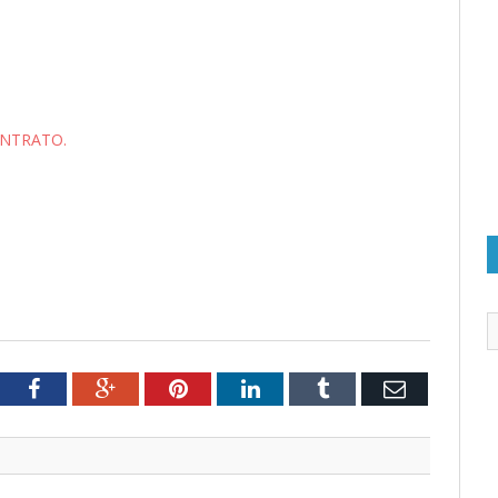
ONTRATO.
tter
Facebook
Google+
Pinterest
LinkedIn
Tumblr
Email