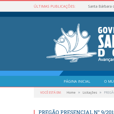
ÚLTIMAS PUBLICAÇÕES:
Santa Bárbara 
PÁGINA INICIAL
O MU
»
»
VOCÊ ESTÁ EM:
Home
Licitações
PREGÃ
PREGÃO PRESENCIAL N° 9/20