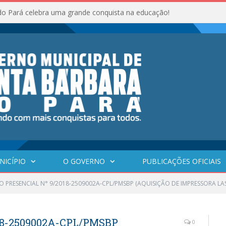
do Pará celebra uma grande conquista na educação!
NICÍPIO
O GOVERNO
PUBLICAÇÕES OFICIAIS
O PRESENCIAL N° 9/2018-2509002A-CPL/PMSBP (AQUISIÇÃO DE IMPRESSORA L
18-2509002A-CPL/PMSBP
0