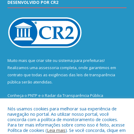
DESENVOLVIDO POR CR2
Muito mais que
criar site
ou
sistema para prefeituras
!
Realizamos uma
assessoria
completa, onde garantimos em
contrato que todas as exigências das
leis de transparência
pública
serão atendidas.
Conheça o
PNTP
e o
Radar da Transparência Pública
Nós usamos cookies para melhorar sua experiência de
navegação no portal. Ao utilizar nosso portal, você
concorda com a política de monitoramento de cookies.
Para ter mais informações sobre como isso é feito, acesse
Todos os direitos reservados a Prefeitura Municipal de Santa
Política de cookies (
Leia mais
). Se você concorda, clique em
Bárbara do Pará.