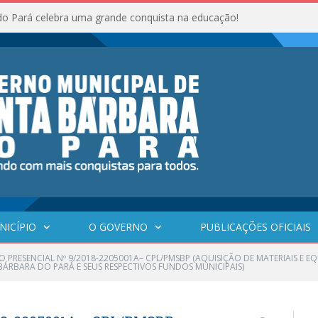
do Pará celebra uma grande conquista na educação!
NICÍPIO
O GOVERNO
PUBLICAÇÕES OFICIAIS
 PRESENCIAL Nº 9/2018-2205001A– CPL/PMSBP (AQUISIÇÃO DE MATERIAIS E E
ÁRBARA DO PARÁ E SEUS RESPECTIVOS FUNDOS MUNICIPAIS)