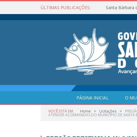
ÚLTIMAS PUBLICAÇÕES:
Santa Bárbara 
PÁGINA INICIAL
O MU
»
»
VOCÊ ESTÁ EM:
Home
Licitações
PREGÃO
ATENDER AS DEMANDAS DO MUNICÍPIO DE SANTA B