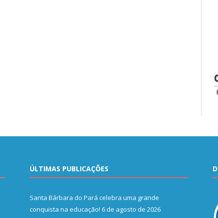
ÚLTIMAS PUBLICAÇÕES
D
Santa Bárbara do Pará celebra uma grande
conquista na educação!
6 de agosto de 2026