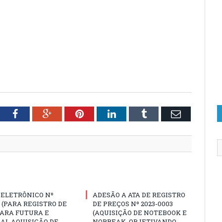
tter
Facebook
Google+
Pinterest
LinkedIn
Tumblr
Email
 ELETRÔNICO Nº
ADESÃO A ATA DE REGISTRO
3 (PARA REGISTRO DE
DE PREÇOS Nº 2023-0003
PARA FUTURA E
(AQUISIÇÃO DE NOTEBOOK E
AL AQUISIÇÃO DE
NOBREAK, OBJETIVANDO