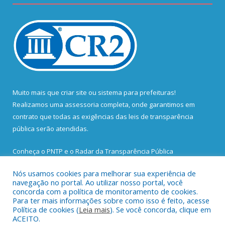
Muito mais que
criar site
ou
sistema para prefeituras
!
Realizamos uma
assessoria
completa, onde garantimos em
contrato que todas as exigências das
leis de transparência
pública
serão atendidas.
Conheça o
PNTP
e o
Radar da Transparência Pública
Nós usamos cookies para melhorar sua experiência de
navegação no portal. Ao utilizar nosso portal, você
concorda com a política de monitoramento de cookies.
Para ter mais informações sobre como isso é feito, acesse
Todos os direitos reservados a Prefeitura Municipal de Santa
Política de cookies (
Leia mais
). Se você concorda, clique em
Bárbara do Pará.
ACEITO.