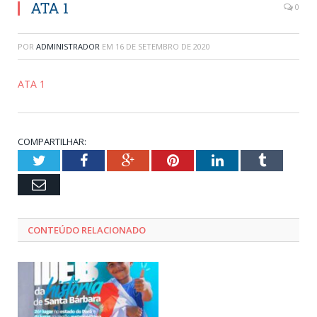
ATA 1
0
POR
ADMINISTRADOR
EM
16 DE SETEMBRO DE 2020
ATA 1
COMPARTILHAR:
Twitter
Facebook
Google+
Pinterest
LinkedIn
Tumblr
Email
CONTEÚDO RELACIONADO