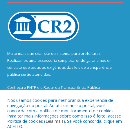
Muito mais que
criar site
ou
sistema para prefeituras
!
Realizamos uma
assessoria
completa, onde garantimos em
contrato que todas as exigências das
leis de transparência
pública
serão atendidas.
Conheça o
PNTP
e o
Radar da Transparência Pública
Nós usamos cookies para melhorar sua experiência de
navegação no portal. Ao utilizar nosso portal, você
concorda com a política de monitoramento de cookies.
Para ter mais informações sobre como isso é feito, acesse
Todos os direitos reservados a Prefeitura Municipal de Santa
Política de cookies (
Leia mais
). Se você concorda, clique em
Bárbara do Pará.
ACEITO.