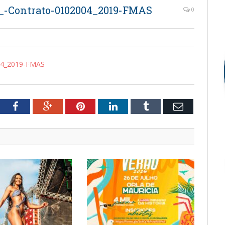
_-Contrato-0102004_2019-FMAS
0
004_2019-FMAS
tter
Facebook
Google+
Pinterest
LinkedIn
Tumblr
Email