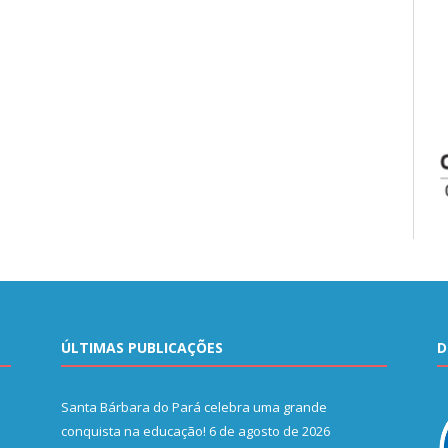
ÚLTIMAS PUBLICAÇÕES
D
Santa Bárbara do Pará celebra uma grande
conquista na educação!
6 de agosto de 2026