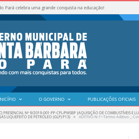
do Pará celebra uma grande conquista na educação!
NICÍPIO
O GOVERNO
PUBLICAÇÕES OFICIAIS
O PRESENCIAL Nº 9/2019-001-PP-CPL/PMSBP (AQUISIÇÃO DE COMBUSTÍVEIS E 
»
ÁS LIQUEFEITO DE PETRÓLEO (GLP) P13)
ADITIVO-N-1º-Termo-Aditivo-_-C