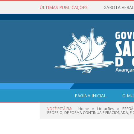
ÚLTIMAS PUBLICAÇÕES:
GAROTA VERÃO
PÁGINA INICIAL
O MU
»
»
VOCÊ ESTÁ EM:
Home
Licitações
PREGÃ
PRÓPRIO, DE FORMA CONTINUA E FRACIONADA, E G