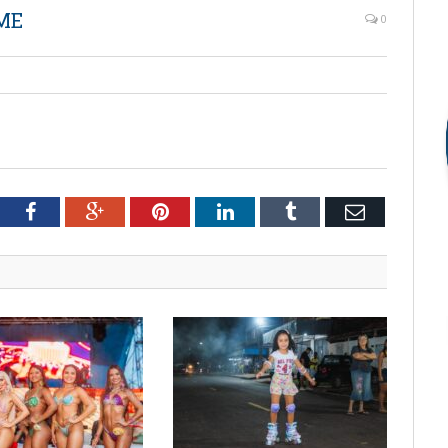
ME
0
tter
Facebook
Google+
Pinterest
LinkedIn
Tumblr
Email