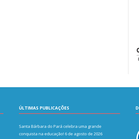
ÚLTIMAS PUBLICAÇÕES
D
Santa Bárbara do Pará celebra uma grande
conquista na educação!
6 de agosto de 2026