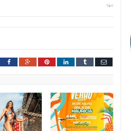
0
tter
Facebook
Google+
Pinterest
LinkedIn
Tumblr
Email