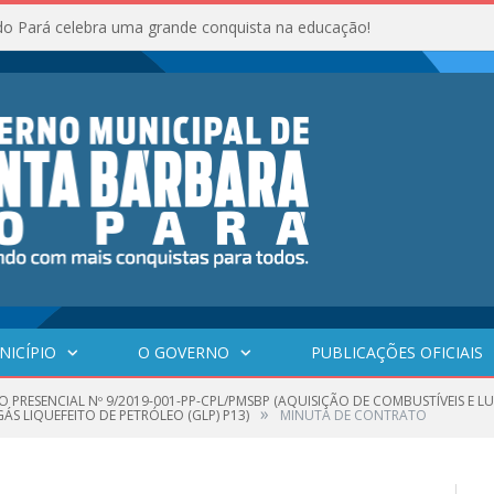
do Pará celebra uma grande conquista na educação!
NICÍPIO
O GOVERNO
PUBLICAÇÕES OFICIAIS
O PRESENCIAL Nº 9/2019-001-PP-CPL/PMSBP (AQUISIÇÃO DE COMBUSTÍVEIS E 
»
ÁS LIQUEFEITO DE PETRÓLEO (GLP) P13)
MINUTA DE CONTRATO