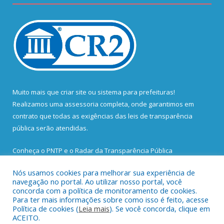
Muito mais que
criar site
ou
sistema para prefeituras
!
Realizamos uma
assessoria
completa, onde garantimos em
contrato que todas as exigências das
leis de transparência
pública
serão atendidas.
Conheça o
PNTP
e o
Radar da Transparência Pública
Nós usamos cookies para melhorar sua experiência de
navegação no portal. Ao utilizar nosso portal, você
concorda com a política de monitoramento de cookies.
Para ter mais informações sobre como isso é feito, acesse
Todos os direitos reservados a Prefeitura Municipal de Santa
Política de cookies (
Leia mais
). Se você concorda, clique em
Bárbara do Pará.
ACEITO.