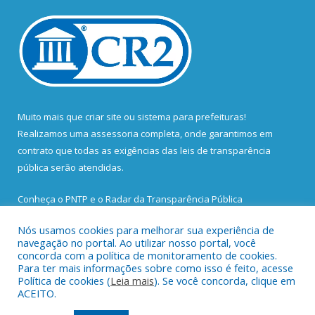
Muito mais que
criar site
ou
sistema para prefeituras
!
Realizamos uma
assessoria
completa, onde garantimos em
contrato que todas as exigências das
leis de transparência
pública
serão atendidas.
Conheça o
PNTP
e o
Radar da Transparência Pública
Nós usamos cookies para melhorar sua experiência de
navegação no portal. Ao utilizar nosso portal, você
concorda com a política de monitoramento de cookies.
Para ter mais informações sobre como isso é feito, acesse
Todos os direitos reservados a Prefeitura Municipal de Santa
Política de cookies (
Leia mais
). Se você concorda, clique em
Bárbara do Pará.
ACEITO.