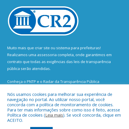
Muito mais que
criar site
ou
sistema para prefeituras
!
Realizamos uma
assessoria
completa, onde garantimos em
contrato que todas as exigências das
leis de transparência
pública
serão atendidas.
Conheça o
PNTP
e o
Radar da Transparência Pública
Nós usamos cookies para melhorar sua experiência de
navegação no portal. Ao utilizar nosso portal, você
concorda com a política de monitoramento de cookies.
Para ter mais informações sobre como isso é feito, acesse
Todos os direitos reservados a Prefeitura Municipal de Santa
Política de cookies (
Leia mais
). Se você concorda, clique em
Bárbara do Pará.
ACEITO.