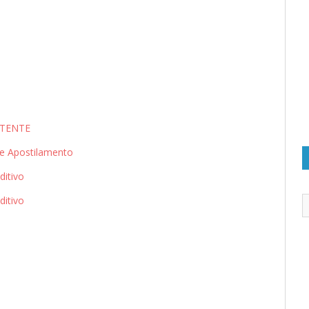
TENTE
 Apostilamento
itivo
itivo