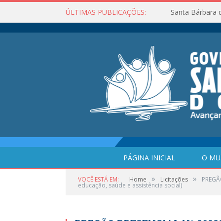
ÚLTIMAS PUBLICAÇÕES:
Santa Bárbara 
PÁGINA INICIAL
O MU
»
»
VOCÊ ESTÁ EM:
Home
Licitações
PREGÃO
educação, saúde e assistência social)