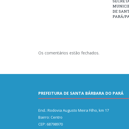
SECRET
MUNICIP
DE SAN
PARÁ/PA
Os comentários estão fechados.
PREFEITURA DE SANTA BÁRBARA DO PARÁ
End.: Rodovia Augusto Meira Filho, km 17
Bairro: Centro
CEP: 68798970