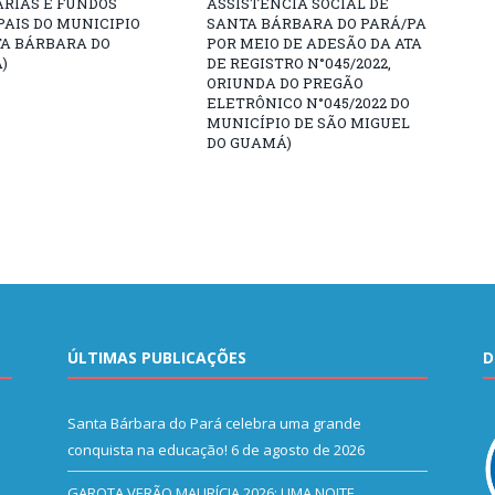
ARIAS E FUNDOS
ASSISTÊNCIA SOCIAL DE
AIS DO MUNICIPIO
SANTA BÁRBARA DO PARÁ/PA
TA BÁRBARA DO
POR MEIO DE ADESÃO DA ATA
)
DE REGISTRO N°045/2022,
ORIUNDA DO PREGÃO
ELETRÔNICO N°045/2022 DO
MUNICÍPIO DE SÃO MIGUEL
DO GUAMÁ)
ÚLTIMAS PUBLICAÇÕES
D
Santa Bárbara do Pará celebra uma grande
conquista na educação!
6 de agosto de 2026
GAROTA VERÃO MAURÍCIA 2026: UMA NOITE