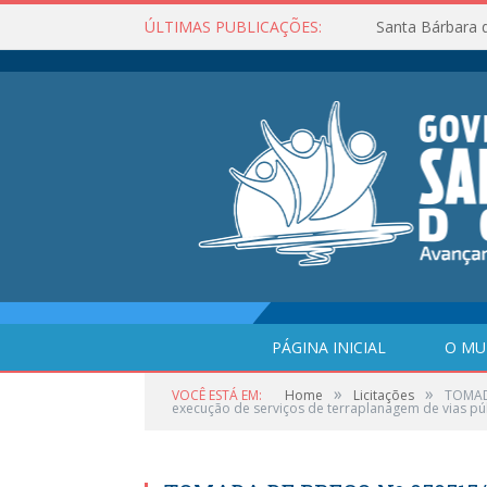
ÚLTIMAS PUBLICAÇÕES:
Santa Bárbara 
PÁGINA INICIAL
O MU
»
»
VOCÊ ESTÁ EM:
Home
Licitações
TOMADA
execução de serviços de terraplanagem de vias púb