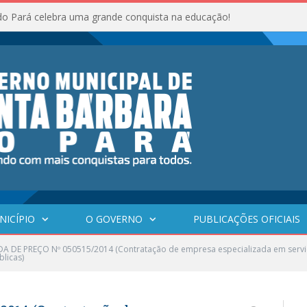
do Pará celebra uma grande conquista na educação!
NICÍPIO
O GOVERNO
PUBLICAÇÕES OFICIAIS
 DE PREÇO Nº 050515/2014 (Contratação de empresa especializada em serviços
licas)