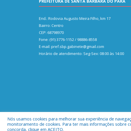
PREFEITURA DE SANTA BÁRBARA DO PARÁ
End.: Rodovia Augusto Meira Filho, km 17
Bairro: Centro
CEP: 68798970
Fone: (91) 3776-1152 / 98886-8558
E-mail: pref.sbp.gabinete@gmail.com
Horário de atendimento: Seg-Sex: 08:00 às 14:00
Nós usamos cookies para melhorar sua experiência de navegação
Todos os direitos reservados a Prefeitura Municipa
monitoramento de cookies. Para ter mais informações sobre como
concorda, clique em ACEITO.