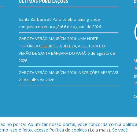
ÚLTIMAS PUBLICAÇÕES
D
Santa Bárbara do Pará celebra uma grande
conquista na educação!
6 de agosto de 2026
GAROTA VERÃO MAURÍCIA 2026: UMA NOITE
HISTÓRICA CELEBROU A BELEZA, A CULTURA E O
VERÃO DE SANTA BÁRBARA DO PARÁ!
6 de agosto de
2026
M
R
GAROTA VERÃO MAURÍCIA 2026: INSCRIÇÕES ABERTAS!
g
21 de julho de 2026
l
C
 no portal. Ao utilizar nosso portal, você concorda com a polític
l de Santa Bárbara do Pará.
Mapa do Si
 isso é feito, acesse Política de cookies (
Leia mais
). Se você