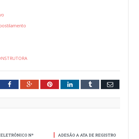
vo
postilamento
CONSTRUTORA
tter
Facebook
Google+
Pinterest
LinkedIn
Tumblr
Email
 ELETRÔNICO Nº
ADESÃO A ATA DE REGISTRO