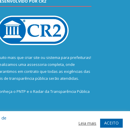
ESENVOLVIDO POR CR2
uito mais que
criar site
ou
sistema para prefeituras
!
ealizamos uma
assessoria
completa, onde
arantimos em contrato que todas as exigências das
eis de transparência pública
serão atendidas.
onheça o
PNTP
e o
Radar da Transparência Pública
a de
te
Acessar Área Administrativa
Acessar Webmail
ACEITO
Leia mais