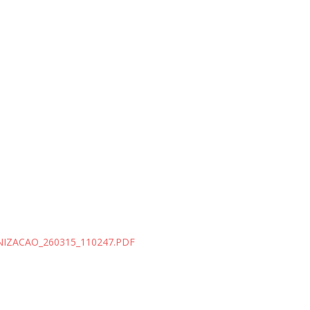
IZACAO_260315_110247.PDF