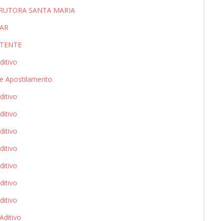
TRUTORA SANTA MARIA
TAR
TENTE
itivo
 Apostilamento
itivo
itivo
itivo
itivo
itivo
itivo
itivo
ditivo