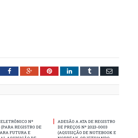
tter
Facebook
Google+
Pinterest
LinkedIn
Tumblr
Email
 ELETRÔNICO Nº
ADESÃO A ATA DE REGISTRO
3 (PARA REGISTRO DE
DE PREÇOS Nº 2023-0003
PARA FUTURA E
(AQUISIÇÃO DE NOTEBOOK E
AL AQUISIÇÃO DE
NOBREAK, OBJETIVANDO