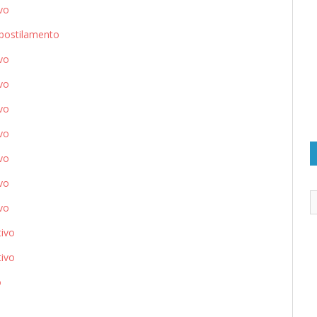
vo
postilamento
vo
vo
vo
vo
vo
vo
vo
ivo
ivo
o