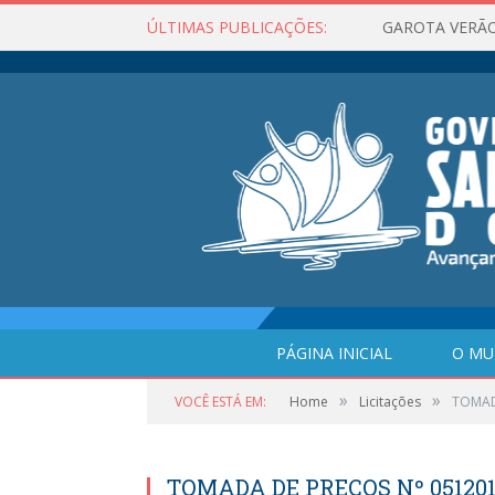
ÚLTIMAS PUBLICAÇÕES:
GAROTA VERÃO
PÁGINA INICIAL
O MU
»
»
VOCÊ ESTÁ EM:
Home
Licitações
TOMADA
TOMADA DE PREÇOS Nº 051201/2