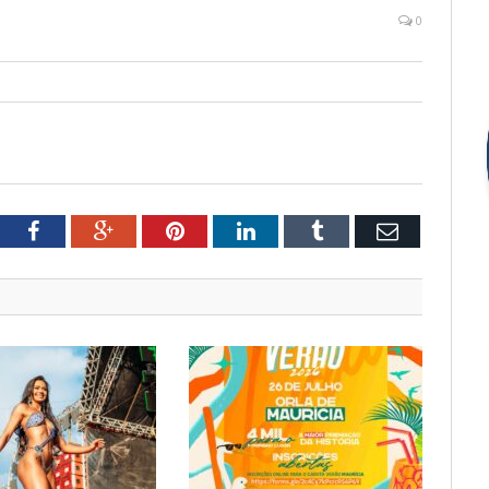
0
tter
Facebook
Google+
Pinterest
LinkedIn
Tumblr
Email