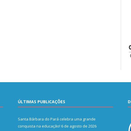
ÚLTIMAS PUBLICAÇÕES
D
Santa Bárbara do Pará celebra uma grande
conquista na educação!
6 de agosto de 2026