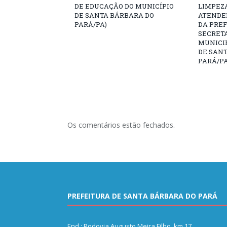
DE EDUCAÇÃO DO MUNICÍPIO
LIMPEZ
DE SANTA BÁRBARA DO
ATENDE
PARÁ/PA)
DA PREF
SECRET
MUNICIP
DE SAN
PARÁ/PA
Os comentários estão fechados.
PREFEITURA DE SANTA BÁRBARA DO PARÁ
End.: Rodovia Augusto Meira Filho, km 17