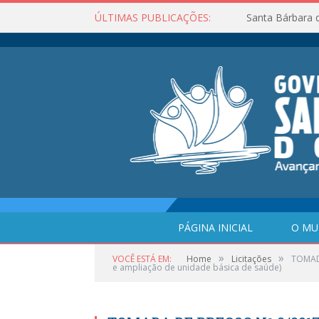
ÚLTIMAS PUBLICAÇÕES:
Santa Bárbara 
PÁGINA INICIAL
O MU
»
»
VOCÊ ESTÁ EM:
Home
Licitações
TOMADA
e ampliação de unidade básica de saúde)