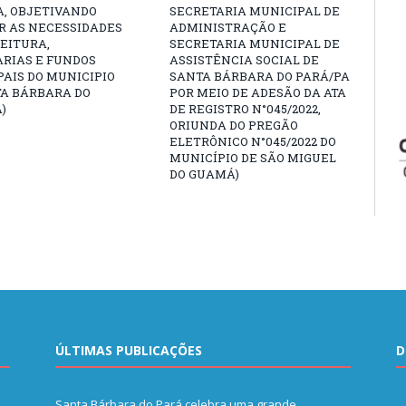
A, OBJETIVANDO
SECRETARIA MUNICIPAL DE
R AS NECESSIDADES
ADMINISTRAÇÃO E
EITURA,
SECRETARIA MUNICIPAL DE
ARIAS E FUNDOS
ASSISTÊNCIA SOCIAL DE
AIS DO MUNICIPIO
SANTA BÁRBARA DO PARÁ/PA
TA BÁRBARA DO
POR MEIO DE ADESÃO DA ATA
)
DE REGISTRO N°045/2022,
ORIUNDA DO PREGÃO
ELETRÔNICO N°045/2022 DO
MUNICÍPIO DE SÃO MIGUEL
DO GUAMÁ)
ÚLTIMAS PUBLICAÇÕES
D
Santa Bárbara do Pará celebra uma grande