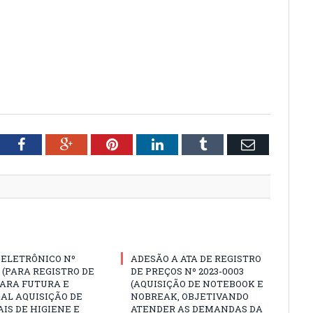
tter
Facebook
Google+
Pinterest
LinkedIn
Tumblr
Email
 ELETRÔNICO Nº
ADESÃO A ATA DE REGISTRO
3 (PARA REGISTRO DE
DE PREÇOS Nº 2023-0003
PARA FUTURA E
(AQUISIÇÃO DE NOTEBOOK E
AL AQUISIÇÃO DE
NOBREAK, OBJETIVANDO
IS DE HIGIENE E
ATENDER AS DEMANDAS DA