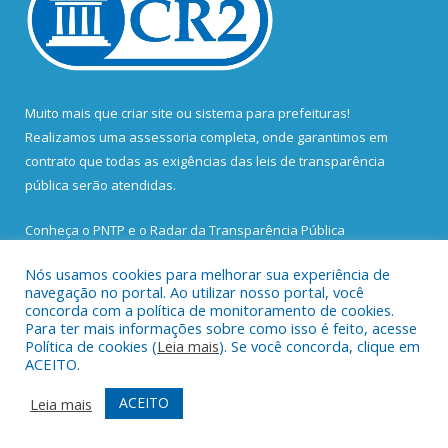
Muito mais que
criar site
ou
sistema para prefeituras
!
Realizamos uma
assessoria
completa, onde garantimos em
contrato que todas as exigências das
leis de transparência
pública
serão atendidas.
Conheça o
PNTP
e o
Radar da Transparência Pública
Nós usamos cookies para melhorar sua experiência de
navegação no portal. Ao utilizar nosso portal, você
concorda com a política de monitoramento de cookies.
Para ter mais informações sobre como isso é feito, acesse
Todos os direitos reservados a Prefeitura Municipal de Santa
Política de cookies (
Leia mais
). Se você concorda, clique em
Bárbara do Pará.
ACEITO.
Mapa do Site
Acessar Área Administrativa
ACEITO
Leia mais
Acessar Webmail