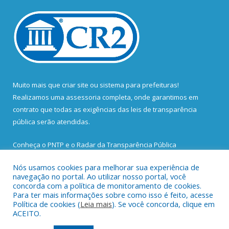
Muito mais que
criar site
ou
sistema para prefeituras
!
Realizamos uma
assessoria
completa, onde garantimos em
contrato que todas as exigências das
leis de transparência
pública
serão atendidas.
Conheça o
PNTP
e o
Radar da Transparência Pública
Nós usamos cookies para melhorar sua experiência de
navegação no portal. Ao utilizar nosso portal, você
concorda com a política de monitoramento de cookies.
Para ter mais informações sobre como isso é feito, acesse
Todos os direitos reservados a Prefeitura Municipal de Santa
Política de cookies (
Leia mais
). Se você concorda, clique em
Bárbara do Pará.
ACEITO.