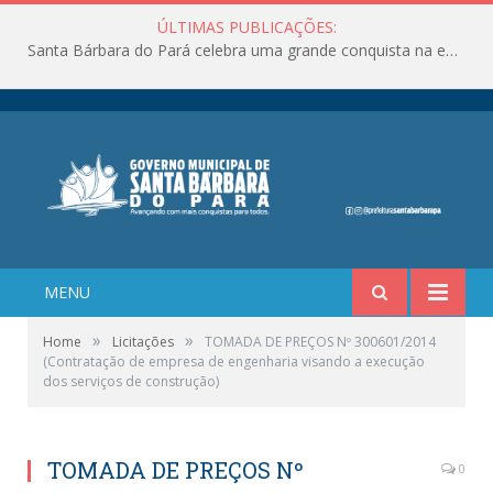
ÚLTIMAS PUBLICAÇÕES:
Santa Bárbara do Pará celebra uma grande conquista na educação!
MENU
»
»
Home
Licitações
TOMADA DE PREÇOS Nº 300601/2014
(Contratação de empresa de engenharia visando a execução
dos serviços de construção)
TOMADA DE PREÇOS Nº
0