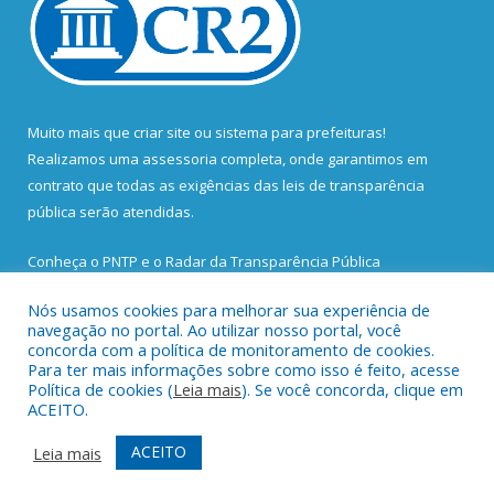
Muito mais que
criar site
ou
sistema para prefeituras
!
Realizamos uma
assessoria
completa, onde garantimos em
contrato que todas as exigências das
leis de transparência
pública
serão atendidas.
Conheça o
PNTP
e o
Radar da Transparência Pública
Nós usamos cookies para melhorar sua experiência de
navegação no portal. Ao utilizar nosso portal, você
concorda com a política de monitoramento de cookies.
Para ter mais informações sobre como isso é feito, acesse
Todos os direitos reservados a Prefeitura Municipal de Santa
Política de cookies (
Leia mais
). Se você concorda, clique em
Bárbara do Pará.
ACEITO.
Mapa do Site
Acessar Área Administrativa
ACEITO
Leia mais
Acessar Webmail