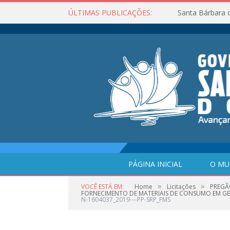
ÚLTIMAS PUBLICAÇÕES:
Santa Bárbara 
PÁGINA INICIAL
O MU
»
»
VOCÊ ESTÁ EM:
Home
Licitações
PREGÃ
FORNECIMENTO DE MATERIAIS DE CONSUMO EM GERAL
N-1604037_2019-–-PP-SRP_FMS