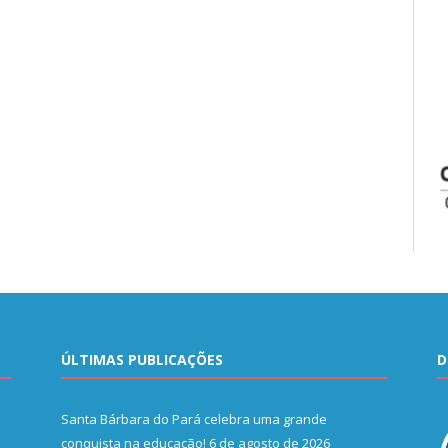
ÚLTIMAS PUBLICAÇÕES
D
Santa Bárbara do Pará celebra uma grande
conquista na educação!
6 de agosto de 2026