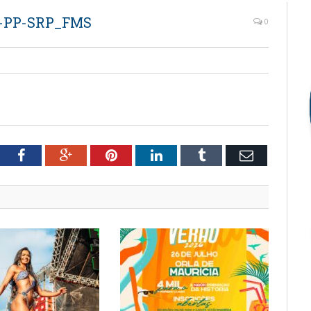
–-PP-SRP_FMS
0
tter
Facebook
Google+
Pinterest
LinkedIn
Tumblr
Email