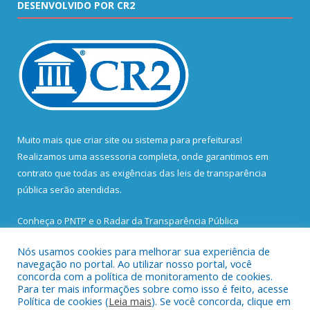
DESENVOLVIDO POR CR2
Muito mais que
criar site
ou
sistema para prefeituras
!
Realizamos uma
assessoria
completa, onde garantimos em
contrato que todas as exigências das
leis de transparência
pública
serão atendidas.
Conheça o
PNTP
e o
Radar da Transparência Pública
Nós usamos cookies para melhorar sua experiência de
navegação no portal. Ao utilizar nosso portal, você
concorda com a política de monitoramento de cookies.
Para ter mais informações sobre como isso é feito, acesse
Todos os direitos reservados a Prefeitura Municipal de Santa
Política de cookies (
Leia mais
). Se você concorda, clique em
Bárbara do Pará.