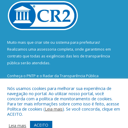
Muito mais que
criar site
ou
sistema para prefeituras
!
Realizamos uma
assessoria
completa, onde garantimos em
contrato que todas as exigências das
leis de transparência
pública
serão atendidas.
Conheça o
PNTP
e o
Radar da Transparência Pública
Nós usamos cookies para melhorar sua experiência de
navegação no portal. Ao utilizar nosso portal, você
concorda com a política de monitoramento de cookies.
Para ter mais informações sobre como isso é feito, acesse
Todos os direitos reservados a Prefeitura Municipal de Santa
Política de cookies (
Leia mais
). Se você concorda, clique em
Bárbara do Pará.
ACEITO.
Mapa do Site
Acessar Área Administrativa
ACEITO
Leia mais