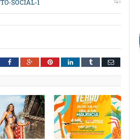
TO-SOCIAL-1
0
tter
Facebook
Google+
Pinterest
LinkedIn
Tumblr
Email