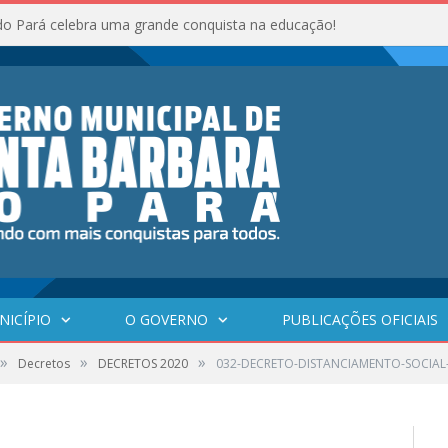
do Pará celebra uma grande conquista na educação!
NICÍPIO
O GOVERNO
PUBLICAÇÕES OFICIAIS
»
»
»
Decretos
DECRETOS 2020
032-DECRETO-DISTANCIAMENTO-SOCIAL