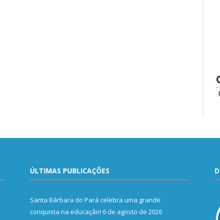
ÚLTIMAS PUBLICAÇÕES
D
Santa Bárbara do Pará celebra uma grande
conquista na educação!
6 de agosto de 2026