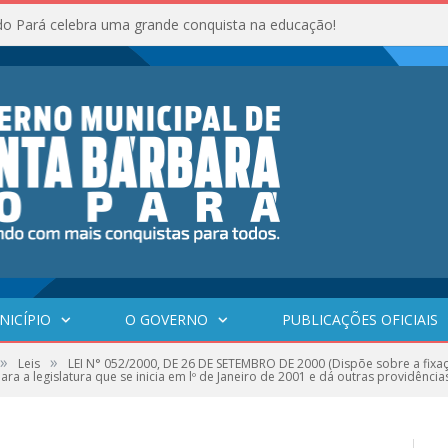
do Pará celebra uma grande conquista na educação!
NICÍPIO
O GOVERNO
PUBLICAÇÕES OFICIAIS
»
»
Leis
LEI N° 052/2000, DE 26 DE SETEMBRO DE 2000 (Dispõe sobre a fixaçã
ra a legislatura que se inicia em lº de Janeiro de 2001 e dá outras providência