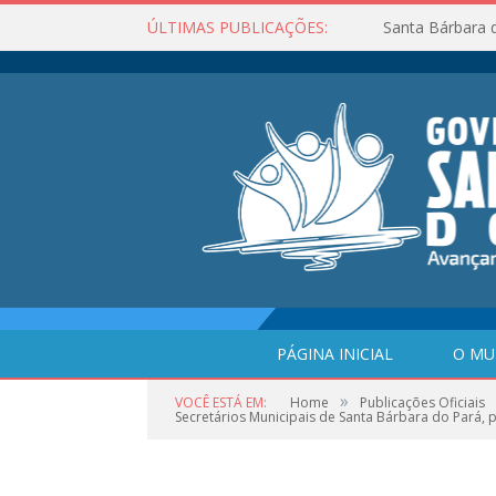
ÚLTIMAS PUBLICAÇÕES:
Santa Bárbara 
PÁGINA INICIAL
O MU
»
VOCÊ ESTÁ EM:
Home
Publicações Oficiais
Secretários Municipais de Santa Bárbara do Pará, pa