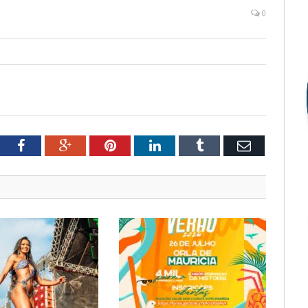
0
tter
Facebook
Google+
Pinterest
LinkedIn
Tumblr
Email